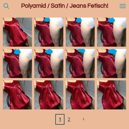
Polyamid / Satin / Jeans Fetisch!
Zum
Hauptinhalt
springen
1
2