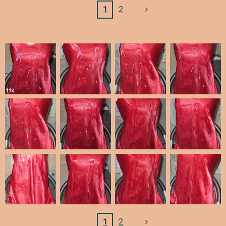
1
2
1
2